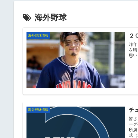
海外野球
２０
海外野球情報
昨年
を晴
チ
海外野球情報
皆さ
ーグ
所属