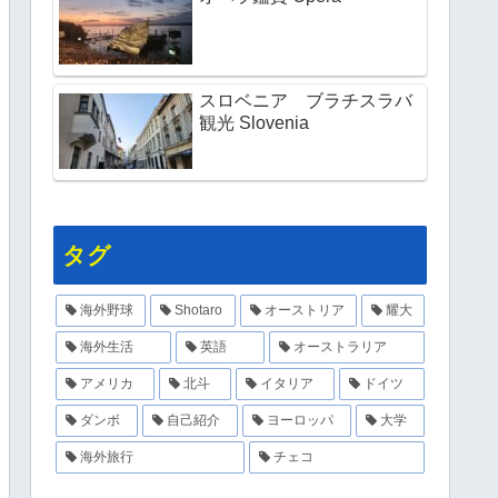
スロベニア ブラチスラバ
観光 Slovenia
タグ
海外野球
Shotaro
オーストリア
耀大
海外生活
英語
オーストラリア
アメリカ
北斗
イタリア
ドイツ
ダンボ
自己紹介
ヨーロッパ
大学
海外旅行
チェコ