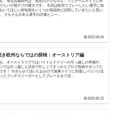
も、埼玉武蔵時代は「熊谷のクロちゃん」ってチームメイトに呼
ハゲ髭デブの耀大です。 今回は欧州でプレーしたい選手に知
おいてほしい前知識をいくつか雑談的に説明していきたいと思い
ます。 そもそも日本人選手の評価とニー...
2023.06.04
続き欧州ならではの探検：オーストリア編
も、オーストラリアではバイトとドイツへの引っ越しの準備や、
ツでは引っ越しと試合で忙しくてすっかりブログ投稿サボってた
いたおかげで無事ドイツに到着しバリバリ念
ったブンデスリーガーとしてプレーさせて頂...
2023.05.22