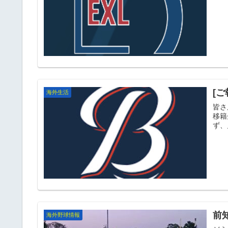
[ご
海外生活
皆さ
移籍
ず、
前
海外野球情報