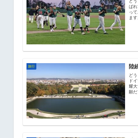
どう
ばれてた
って
陸
旅行
どう
ドイ
耀大です！ サボらせて頂
願だ