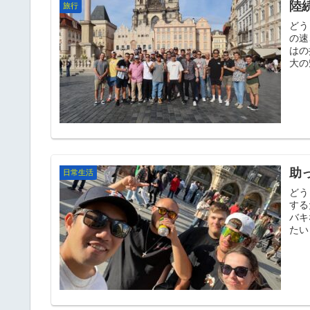
陸
旅行
どう
の速さに
はの探検に
助
日常生活
どう
する
バキな耀大です。