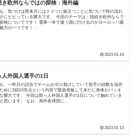
続き欧州ならではの探検：海外編
も、気づけば再来月にはドイツに旅立つことに気づいて時の流れ
ビビっている耀大です。 今回のテーマは：陸続き欧州ならで
ついてです！ 電車一本で違う国に行けるのがヨーロッパ最
大の魅力の一つです！ ...
2023.01.19
っ人外国人選手の1日
も、一昨日の試合でチームがボロ負けしていて投手の頭数を温存
ために3回10失点という内容で緊急登板して未だに身体がバッキ
 今回は助っ人外国人選手の1日について触れていき
たいと思います。 なお、海外各球団に...
2023.01.13