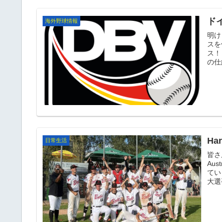
ド
海外野球情報
明けまし
スを体
ス！ 今回のテーマは：僕が来年から参戦するドイツ・ブンデス
Har
日常生活
皆さんこんに
Au
ていきたい
大選