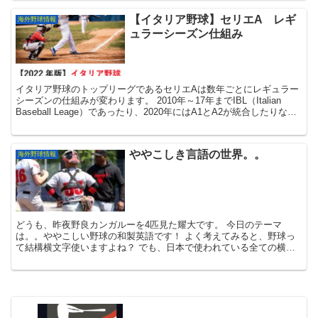
【イタリア野球】セリエA レギ
海外野球情報
ュラーシーズン仕組み
イタリア野球のトップリーグであるセリエAは数年ごとにレギュラー
シーズンの仕組みが変わります。 2010年～17年までIBL（Italian
Baseball Leage）であったり、2020年にはA1とA2が統合したりなど
など ...
ややこしき言語の世界。。
海外野球情報
どうも、昨夜野良カンガルーを4匹見た耀大です。 今日のテーマ
は。。ややこしい野球の和製英語です！ よく考えてみると、野球っ
て結構横文字使いますよね？ でも、日本で使われている全ての横文
字が海外でも通じるかと言ったらそうで...