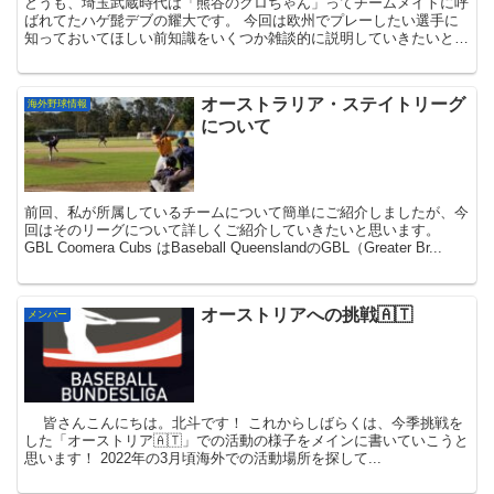
どうも、埼玉武蔵時代は「熊谷のクロちゃん」ってチームメイトに呼
ばれてたハゲ髭デブの耀大です。 今回は欧州でプレーしたい選手に
知っておいてほしい前知識をいくつか雑談的に説明していきたいと思
います。 そもそも日本人選手の評価とニー...
オーストラリア・ステイトリーグ
海外野球情報
について
前回、私が所属しているチームについて簡単にご紹介しましたが、今
回はそのリーグについて詳しくご紹介していきたいと思います。
GBL Coomera Cubs はBaseball QueenslandのGBL（Greater Br...
オーストリアへの挑戦🇦🇹
メンバー
皆さんこんにちは。北斗です！ これからしばらくは、今季挑戦を
した「オーストリア🇦🇹」での活動の様子をメインに書いていこうと
思います！ 2022年の3月頃海外での活動場所を探して...