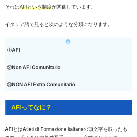
それは
AFIという制度
が関係しています。
イタリア語で見ると次のような分類になります。
①
AFI
②
Non AFI Comunitario
③
NON AFI Extra Comunitario
AFIってなに？
AFI
とは
A
tleti di
F
ormazione
I
talianaの頭文字を取ったも