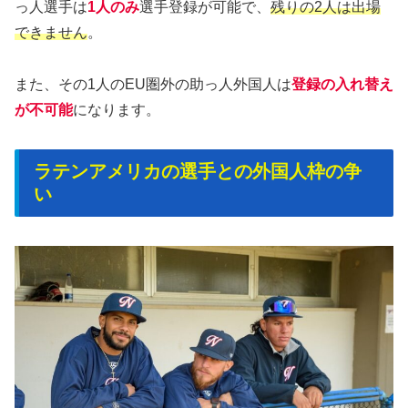
っ人選手は
1人のみ
選手登録が可能で、
残りの2人は出場
できません
。
また、その1人のEU圏外の助っ人外国人は
登録の入れ替え
が不可能
になります。
ラテンアメリカの選手との外国人枠の争
い