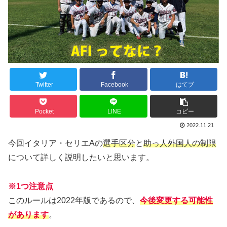
Twitter
Facebook
はてブ
Pocket
LINE
コピー
2022.11.21
今回イタリア・セリエAの
選手区分
と
助っ人外国人の制限
について詳しく説明したいと思います。
※1つ注意点
このルールは2022年版であるので、
今後変更する可能性
があります
。